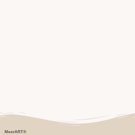
MeerART
®