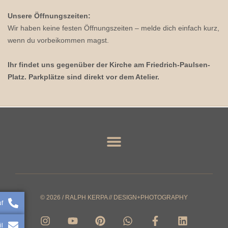
Unsere Öffnungszeiten:
Wir haben keine festen Öffnungszeiten – melde dich einfach kurz,
wenn du vorbeikommen magst.
Ihr findet uns gegenüber der Kirche am Friedrich-Paulsen-
Platz. Parkplätze sind direkt vor dem Atelier.
© 2026 / RALPH KERPA // DESIGN+PHOTOGRAPHY
uf
I
Y
P
W
F
L
n
o
i
h
a
i
il