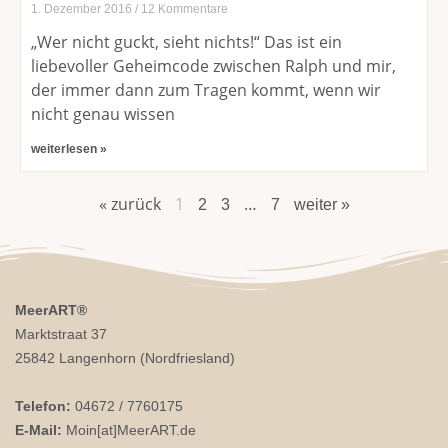
1. Dezember 2016
12 Kommentare
„Wer nicht guckt, sieht nichts!“ Das ist ein
liebevoller Geheimcode zwischen Ralph und mir,
der immer dann zum Tragen kommt, wenn wir
nicht genau wissen
weiterlesen »
« zurück
1
…
2
3
7
weiter »
MeerART
®
Marktstraat 37
25842 Langenhorn (Nordfriesland)
Telefon:
04672 / 7760175
E-Mail:
Moin[at]MeerART.de