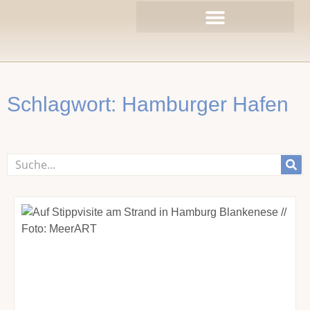
Zum
Inhalt
springen
Schlagwort: Hamburger Hafen
Suche
Seite
Seite
Seite
Seite