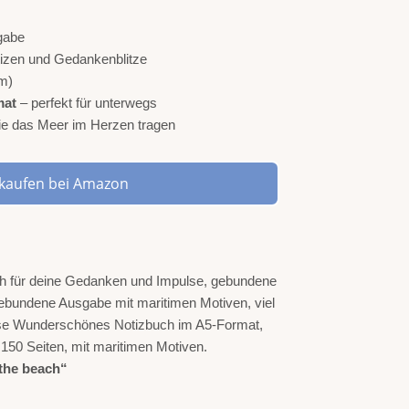
gabe
Notizen und Gedankenblitze
m)
mat
– perfekt für unterwegs
 die das Meer im Herzen tragen
t kaufen bei Amazon
 the beach“