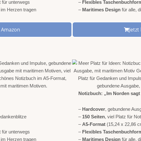
t für unterwegs
–
Flexibles Taschenbuchfor
r im Herzen tragen
–
Maritimes Design
für alle,
ei Amazon
Jetz
Notizbuch: „Im Norden sag
–
Hardcover
, gebundene Aus
Gedankenblitze
–
150 Seiten
, viel Platz für 
–
A5-Format
(15,24 x 22,86 c
t für unterwegs
–
Flexibles Taschenbuchfor
r im Herzen tragen
–
Maritimes Design
für alle,