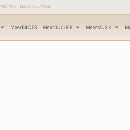
7760175
Moin@MeerART.de
MeerBILDER
MeerBÜCHER
MeerMUSIK
M