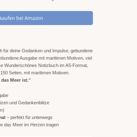
t kaufen bei Amazon
 das Meer ist.“
gabe
otizen und Gedankenblitze
m)
mat
– perfekt für unterwegs
 die das Meer im Herzen tragen