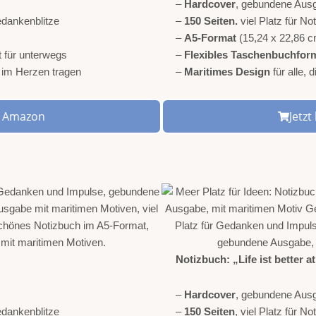
–
Hardcover
, gebundene Aus
edankenblitze
–
150 Seiten.
viel Platz für N
–
A5-Format
(15,24 x 22,86 c
t für unterwegs
–
Flexibles Taschenbuchfor
r im Herzen tragen
–
Maritimes Design
für alle,
ei Amazon
Jetz
Notizbuch: „Life ist better a
–
Hardcover
, gebundene Aus
Gedankenblitze
–
150 Seiten
, viel Platz für 