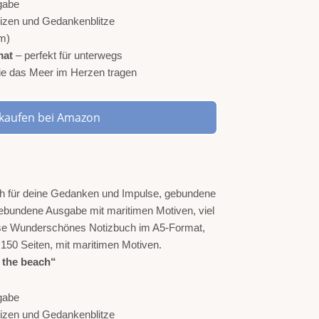
gabe
otizen und Gedankenblitze
m)
mat
– perfekt für unterwegs
 die das Meer im Herzen tragen
t kaufen bei Amazon
t the beach“
gabe
Notizen und Gedankenblitze