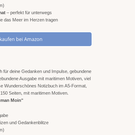
m)
mat
– perfekt für unterwegs
 die das Meer im Herzen tragen
t kaufen bei Amazon
 man Moin“
gabe
Notizen und Gedankenblitze
m)