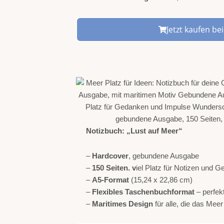
Jetzt kaufen b
Notizbuch: „Lust auf Meer“
–
Hardcover
, gebundene Ausgabe
–
150 Seiten. v
iel Platz für Notizen und G
–
A5-Format
(15,24 x 22,86 cm)
–
Flexibles Taschenbuchformat
– perfek
–
Maritimes Design
für alle, die das Mee