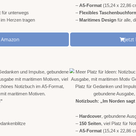
–
A5-Format
(15,24 x 22,86 c
t für unterwegs
–
Flexibles Taschenbuchfor
r im Herzen tragen
–
Maritimes Design
für alle,
ei Amazon
Jetz
m“
Notizbuch:
„Im Norden sagt
–
Hardcover
, gebundene Aus
Gedankenblitze
–
150 Seiten
, viel Platz für 
–
A5-Format
(15,24 x 22,86 c