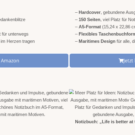
–
Hardcover
, gebundene Aus
Gedankenblitze
–
150 Seiten
, viel Platz für 
–
A5-Format
(15,24 x 22,86 c
t für unterwegs
–
Flexibles Taschenbuchfor
r im Herzen tragen
–
Maritimes Design
für alle,
ei Amazon
Jetz
Notizbuch: „Life is better at