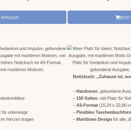
ei Amazon
Jetz
Notizbuch: „Zuhause ist, wo
–
Hardcover
, gebundene Aus
edankenblitze
–
150 Seiten.
viel Platz für N
–
A5-Format
(15,24 x 22,86 c
t für unterwegs
–
Flexibles Taschenbuchfor
r im Herzen tragen
–
Maritimes Design
für alle,