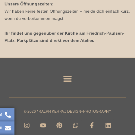
Unsere Öffnungszeiten:
Wir haben keine festen Öffnungszeiten – melde dich einfach kurz,
wenn du vorbeikommen magst.
Ihr findet uns gegenüber der Kirche am Friedrich-Paulsen-
Platz. Parkplätze sind direkt vor dem Atelier.
© 2026 / RALPH KERPA // DESIGN+PHOTOGRAPHY
uf
I
Y
P
W
F
L
n
o
i
h
a
i
il
s
u
n
a
c
n