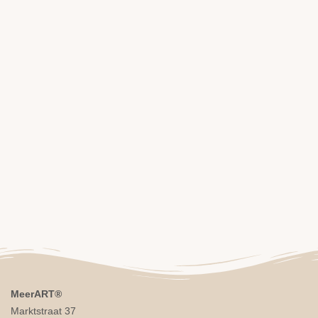
MeerART
®
Marktstraat 37