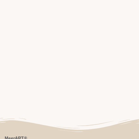
MeerART
®