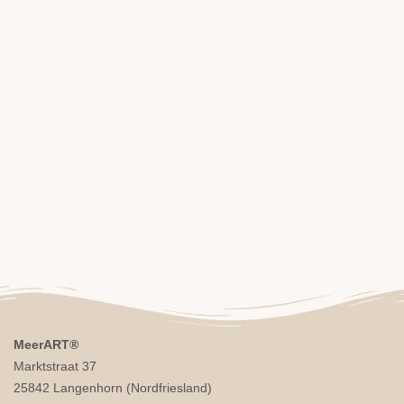
MeerART
®
Marktstraat 37
25842 Langenhorn (Nordfriesland)