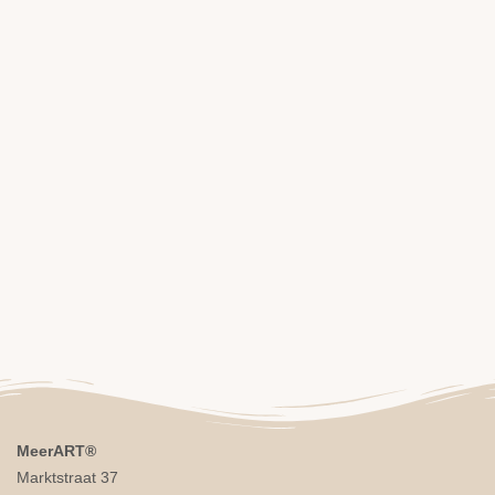
MeerART
®
Marktstraat 37