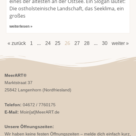
eines der ältesten an der Ostsee. Ein Slogan lautet:
Die ostholsteinische Landschaft, das Seeklima, ein
großes
weiterlesen »
…
26
…
« zurück
1
24
25
27
28
30
weiter »
MeerART
®
Marktstraat 37
25842 Langenhorn (Nordfriesland)
Telefon:
04672 / 7760175
E-Mail:
Moin[at]MeerART.de
Unsere Öffnungszeiten:
Wir haben keine festen Öffnungszeiten – melde dich einfach kurz,