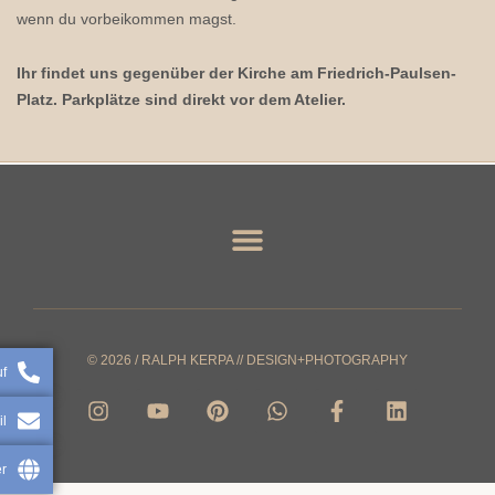
wenn du vorbeikommen magst.
Ihr findet uns gegenüber der Kirche am Friedrich-Paulsen-
Platz. Parkplätze sind direkt vor dem Atelier.
© 2026 / RALPH KERPA // DESIGN+PHOTOGRAPHY
uf
I
Y
P
W
F
L
n
o
i
h
a
i
il
s
u
n
a
c
n
t
t
t
t
e
k
r
a
u
e
s
b
e