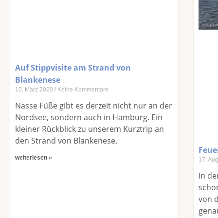
Auf Stippvisite am Strand von
Blankenese
10. März 2020
Keine Kommentare
Nasse Füße gibt es derzeit nicht nur an der
Nordsee, sondern auch in Hamburg. Ein
kleiner Rückblick zu unserem Kurztrip an
den Strand von Blankenese.
Feue
weiterlesen »
17. Au
In de
scho
von 
genau