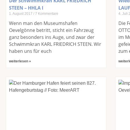
Der Schwimmkran KARL FRIEDRICH
Wied
STEEN – HHLA I
LAUF
1. August 2017
7 Kommentare
4. Juli
Wenn man den Museumshafen
Die F
Oevelgönne betritt, sticht ein Fahrzeug
OTTO
ganz besonders ins Auge, und zwar der
im M
Schwimmkran KARL FRIEDRICH STEEN. Wir
gefei
haben uns für euch
zum 
weiterlesen »
weiter