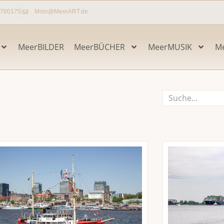
7760175
Moin@MeerART.de
MeerBILDER
MeerBÜCHER
MeerMUSIK
M
Suche
Seite
Seite
Seite
Seite