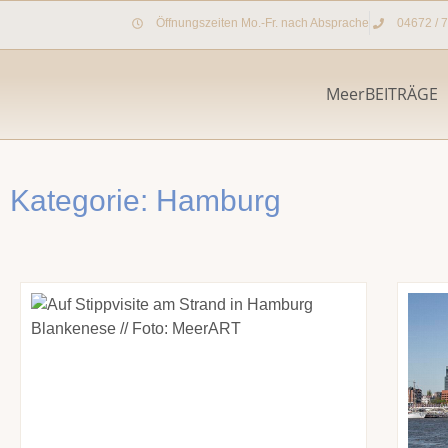
Zum
Öffnungszeiten Mo.-Fr. nach Absprache
04672 / 
Inhalt
springen
MeerBEITRÄGE
Kategorie: Hamburg