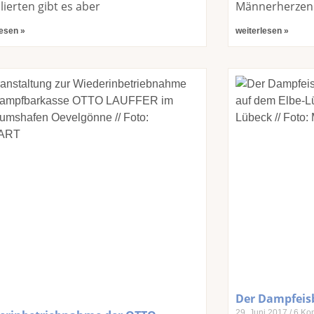
llierten gibt es aber
Männerherzen 
lesen »
weiterlesen »
Der Dampfeis
29. Juni 2017
6 Ko