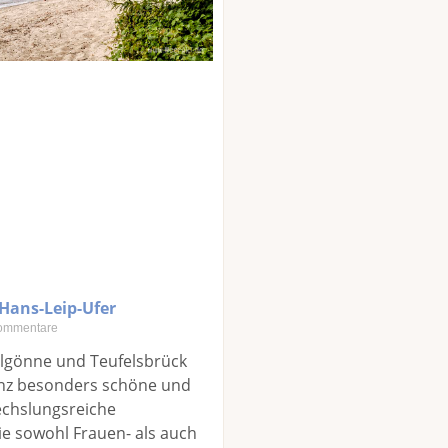
Hans-Leip-Ufer
ommentare
lgönne und Teufelsbrück
anz besonders schöne und
echslungsreiche
die sowohl Frauen- als auch