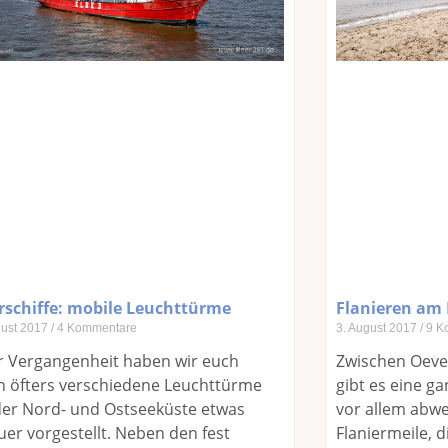
rschiffe: mobile Leuchttürme
Flanieren am 
gust 2017
4 Kommentare
3. August 2017
9 K
r Vergangenheit haben wir euch
Zwischen Oeve
n öfters verschiedene Leuchttürme
gibt es eine g
der Nord- und Ostseeküste etwas
vor allem abw
er vorgestellt. Neben den fest
Flaniermeile, 