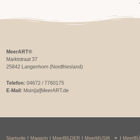
MeerART
®
Marktstraat 37
25842 Langenhorn (Nordfriesland)
Telefon:
04672 / 7760175
E-Mail:
Moin[at]MeerART.de
Startseite
Magazin
MeerBILDER
MeerMUSIK
MeerB