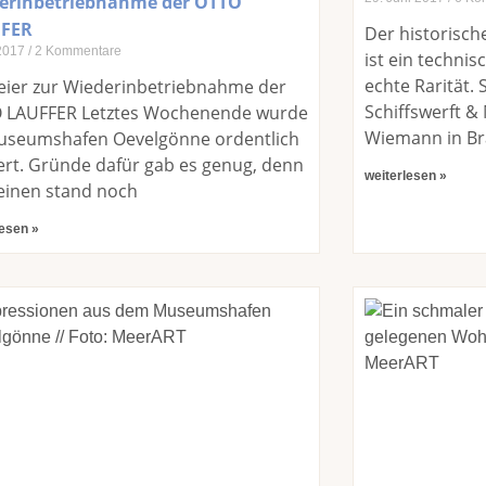
erinbetriebnahme der OTTO
FER
Der historisc
 2017
2 Kommentare
ist ein techni
echte Rarität.
eier zur Wiederinbetriebnahme der
Schiffswerft 
 LAUFFER Letztes Wochenende wurde
Wiemann in Br
useumshafen Oevelgönne ordentlich
ert. Gründe dafür gab es genug, denn
weiterlesen »
einen stand noch
lesen »