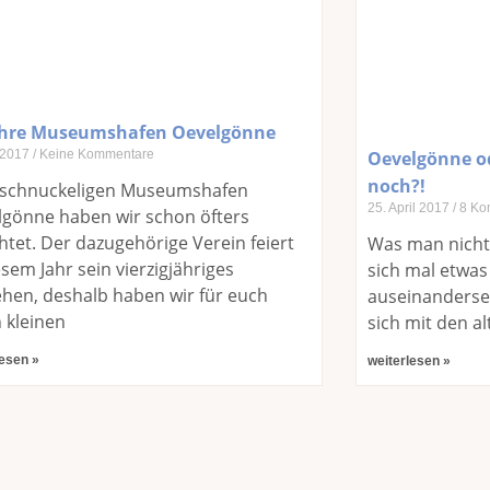
ahre Museumshafen Oevelgönne
i 2017
Keine Kommentare
Oevelgönne od
noch?!
schnuckeligen Museumshafen
25. April 2017
8 Ko
lgönne haben wir schon öfters
htet. Der dazugehörige Verein feiert
Was man nicht 
esem Jahr sein vierzigjähriges
sich mal etwas
hen, deshalb haben wir für euch
auseinanderse
 kleinen
sich mit den 
lesen »
weiterlesen »