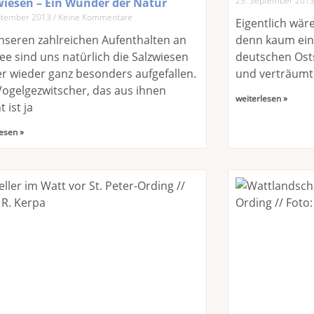
25. September 201
wiesen – Ein Wunder der Natur
ptember 2013
Keine Kommentare
Eigentlich wär
nseren zahlreichen Aufenthalten an
denn kaum eine
ee sind uns natürlich die Salzwiesen
deutschen Osts
 wieder ganz besonders aufgefallen.
und verträumt 
ogelgezwitscher, das aus ihnen
weiterlesen »
 ist ja
esen »