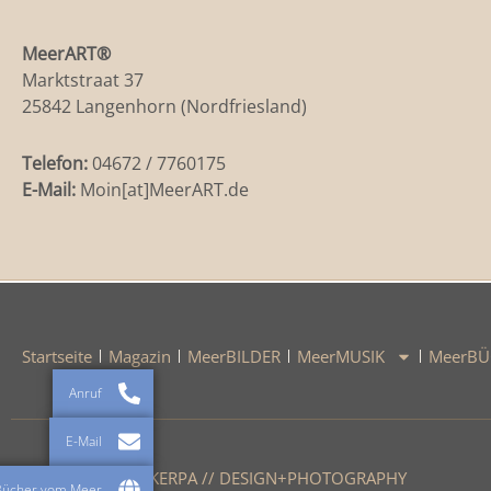
MeerART
®
Marktstraat 37
25842 Langenhorn (Nordfriesland)
Telefon:
04672 / 7760175
E-Mail:
Moin[at]MeerART.de
Startseite
Magazin
MeerBILDER
MeerMUSIK
MeerBÜ
Anruf
E-Mail
© 2026 / RALPH KERPA // DESIGN+PHOTOGRAPHY
Bücher vom Meer