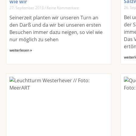
Salz
wie wir
26. Se
27. September 2013
Keine Kommentare
Bei u
Seinerzeit planten wir unseren Turn an
der S
den Darß und da wir bei unseren ersten
immer
Besuchen immer dazu neigen, so viel wie
Das V
nur möglich zu sehen
ertönt
weiterlesen »
weiterl