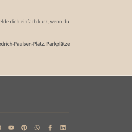
elde dich einfach kurz, wenn du
edrich-Paulsen-Platz. Parkplätze
Y
P
W
F
L