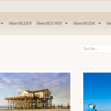
MeerBILDER
MeerBÜCHER
MeerMUSIK
M
Suche
Seite
Seite
Seite
Seite