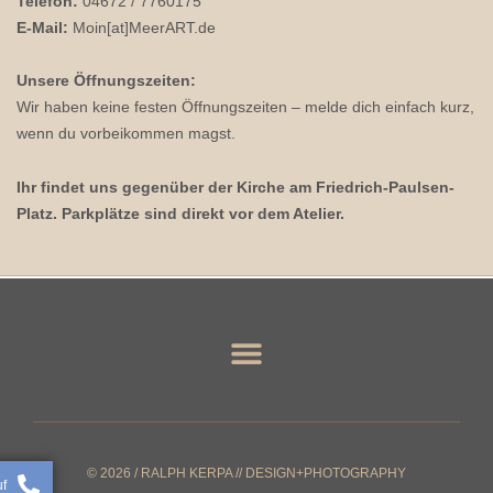
Telefon:
04672 / 7760175
E-Mail:
Moin[at]MeerART.de
Unsere Öffnungszeiten:
Wir haben keine festen Öffnungszeiten – melde dich einfach kurz,
wenn du vorbeikommen magst.
Ihr findet uns gegenüber der Kirche am Friedrich-Paulsen-
Platz. Parkplätze sind direkt vor dem Atelier.
© 2026 / RALPH KERPA // DESIGN+PHOTOGRAPHY
uf