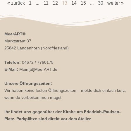
…
13
…
« zurück
1
11
12
14
15
30
weiter »
MeerART
®
Marktstraat 37
25842 Langenhorn (Nordfriesland)
Telefon:
04672 / 7760175
E-Mail:
Moin[at]MeerART.de
Unsere Öffnungszeiten:
Wir haben keine festen Öffnungszeiten – melde dich einfach kurz,
wenn du vorbeikommen magst.
Ihr findet uns gegenüber der Kirche am Friedrich-Paulsen-
Platz. Parkplätze sind direkt vor dem Atelier.