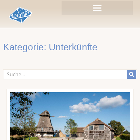
Zum
Inhalt
springen
Kategorie: Unterkünfte
Suche
Seite
Seite
Seite