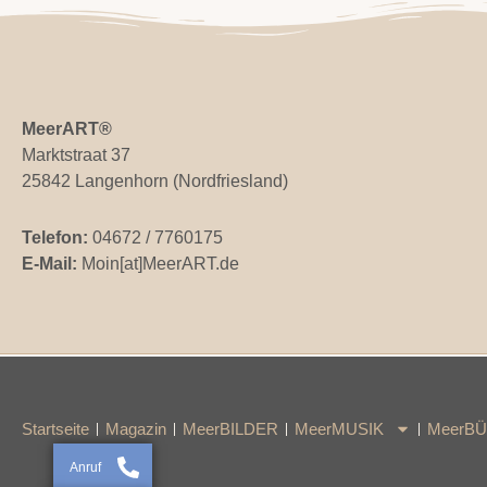
MeerART
®
Marktstraat 37
25842 Langenhorn (Nordfriesland)
Telefon:
04672 / 7760175
E-Mail:
Moin[at]MeerART.de
Startseite
Magazin
MeerBILDER
MeerMUSIK
MeerB
Anruf