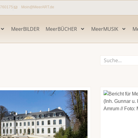
7760175
Moin@MeerART.de
MeerBILDER
MeerBÜCHER
MeerMUSIK
M
Suche
Seite
Seite
Seite