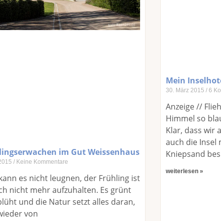
Mein Inselhot
30. März 2015
6 Ko
Anzeige // Fli
Himmel so bla
Klar, dass wir 
auch die Inse
lingserwachen im Gut Weissenhaus
Kniepsand be
 2015
Keine Kommentare
weiterlesen »
ann es nicht leugnen, der Frühling ist
ch nicht mehr aufzuhalten. Es grünt
lüht und die Natur setzt alles daran,
wieder von