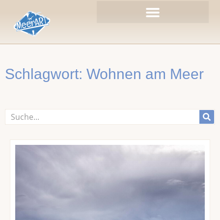
Zum
Inhalt
springen
Schlagwort: Wohnen am Meer
Suche
Seite
Seite
Seite
Seite
Seite
Seite
Seite