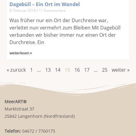
Dagebüll – Ein Ort im Wandel
8. Februar 2018
11 Kommentare
Was früher nur ein Ort der Durchreise war,
verleitet nun vermehrt zum Bleiben Mit Dagebüll
verbanden wir bisher immer nur einen Ort der
Durchreise. Ein
weiterlesen »
« zurück
1
…
13
14
15
16
17
…
25
weiter »
MeerART
®
Marktstraat 37
25842 Langenhorn (Nordfriesland)
Telefon:
04672 / 7760175