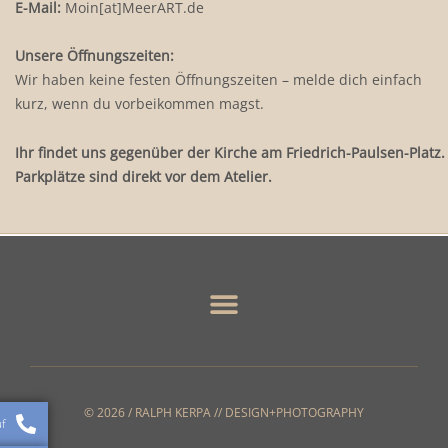
E-Mail:
Moin[at]MeerART.de
Unsere Öffnungszeiten:
Wir haben keine festen Öffnungszeiten – melde dich einfach
kurz, wenn du vorbeikommen magst.
Ihr findet uns gegenüber der Kirche am Friedrich-Paulsen-Platz.
Parkplätze sind direkt vor dem Atelier.
© 2026 / RALPH KERPA // DESIGN+PHOTOGRAPHY
f
I
Y
P
W
F
L