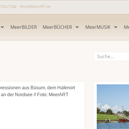
7760175
Moin@MeerART.de
MeerBILDER
MeerBÜCHER
MeerMUSIK
M
Suche