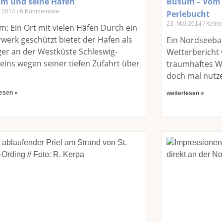
m und seine Häfen
Büsum – Vom 
i 2014
6 Kommentare
Perlebucht
23. Mai 2014
Keine
: Ein Ort mit vielen Häfen Durch ein
werk geschützt bietet der Hafen als
Ein Nordseeba
ger an der Westküste Schleswig-
Wetterbericht 
eins wegen seiner tiefen Zufahrt über
traumhaftes We
doch mal nutz
lesen »
weiterlesen »