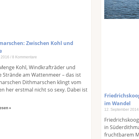
marschen: Zwischen Kohl und
e
i 2016
8 Kommentare
 Menge Kohl, Windkrafträder und
e Strände am Wattenmeer – das ist
marschen Dithmarschen klingt vom
 her erstmal nicht so sexy. Dabei ist
Friedrichskoo
im Wandel
lesen »
12. September 201
Friedrichskoog
in Süderdithma
fruchtbarem 