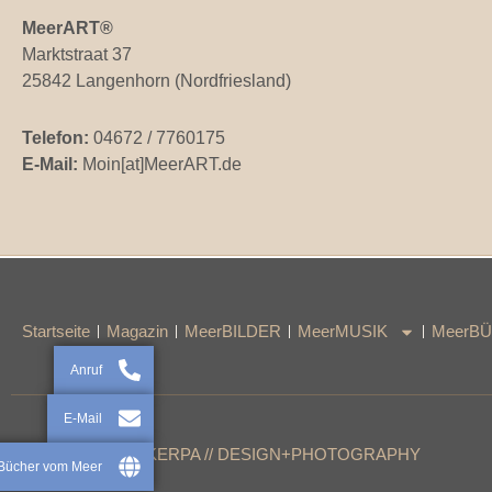
MeerART
®
Marktstraat 37
25842 Langenhorn (Nordfriesland)
Telefon:
04672 / 7760175
E-Mail:
Moin[at]MeerART.de
Startseite
Magazin
MeerBILDER
MeerMUSIK
MeerB
Anruf
E-Mail
© 2026 / RALPH KERPA // DESIGN+PHOTOGRAPHY
Bücher vom Meer