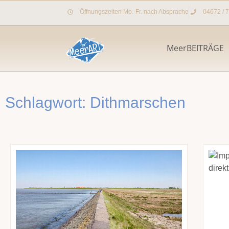
Zum
Öffnungszeiten Mo.-Fr. nach Absprache
04672 / 
Inhalt
springen
MeerBEITRÄGE
Schlagwort: Dithmarschen