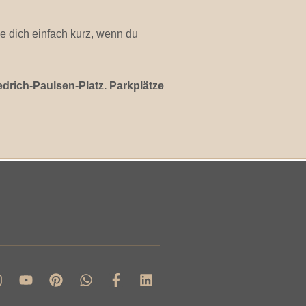
e dich einfach kurz, wenn du
edrich-Paulsen-Platz. Parkplätze
Y
P
W
F
L
n
o
i
h
a
i