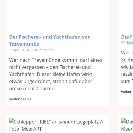
Der Fischerei- und Yachthafen von
Die 
27. Mä
Travemünde
1. April 2014
1 Kommentar
Wer k
Seebr
Wer nach Travemünde kommt, darf eines
wie L
nicht verpassen – den Fischerei- und
faszi
Yachthafen. Dieser kleine Hafen wirkt
zum 
etwas ungeordnet, strahlt dafür aber
umso mehr Charme
weiterl
weiterlesen »