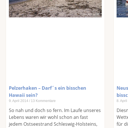
Pelzerhaken – Darf´s ein bisschen
Neust
Hawaii sein?
biss
9. April 2014
13 Kommentare
8. Apri
So nah und doch so fern. Im Laufe unseres
Diesm
Lebens waren wir wohl schon an fast
Wette
jedem Ostseestrand Schleswig-Holsteins,
für d