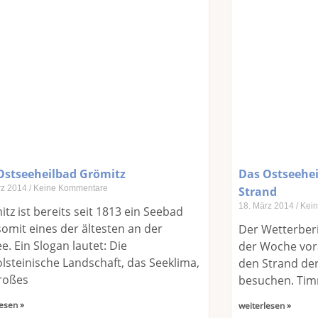
Ostseeheilbad Grömitz
Das Ostseehe
rz 2014
Keine Kommentare
Strand
18. März 2014
Kein
tz ist bereits seit 1813 ein Seebad
omit eines der ältesten an der
Der Wetterber
e. Ein Slogan lautet: Die
der Woche vora
lsteinische Landschaft, das Seeklima,
den Strand de
roßes
besuchen. Tim
esen »
weiterlesen »