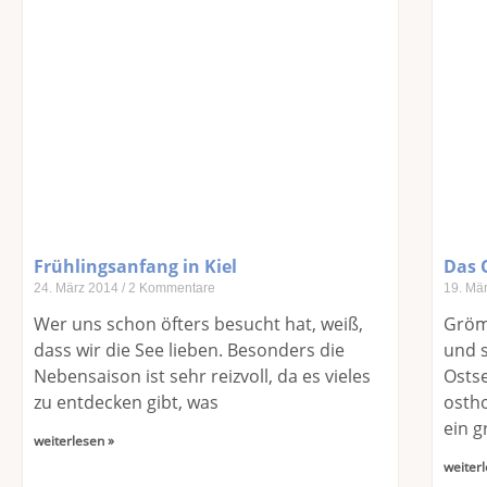
Frühlingsanfang in Kiel
Das 
24. März 2014
2 Kommentare
19. Mä
Wer uns schon öfters besucht hat, weiß,
Grömi
dass wir die See lieben. Besonders die
und s
Nebensaison ist sehr reizvoll, da es vieles
Ostse
zu entdecken gibt, was
ostho
ein g
weiterlesen »
weiterl