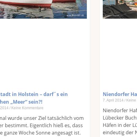
adt in Holstein – darf´s ein
Niendorfer Ha
7. April 2014
Keine
chen „Meer“ sein?!
l 2014
Keine Kommentare
Niendorfer Hafe
Lübecker Buch
al wurde unser Ziel tatsächlich vom
Häfen in der L
r bestimmt. Eigentlich hieß es, dass
eindeutig der 
ie ganze Woche Sonne angesagt ist.