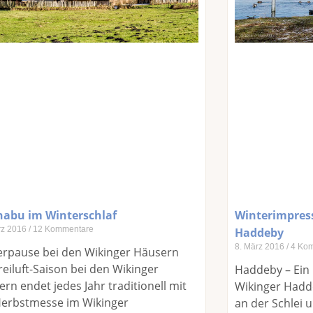
habu im Winterschlaf
Winterimpress
rz 2016
12 Kommentare
Haddeby
8. März 2016
4 Kom
erpause bei den Wikinger Häusern
reiluft-Saison bei den Wikinger
Haddeby – Ein 
rn endet jedes Jahr traditionell mit
Wikinger Hadde
Herbstmesse im Wikinger
an der Schlei 