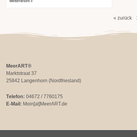
weiterlesen »
« zurück
MeerART
®
Marktstraat 37
25842 Langenhorn (Nordfriesland)
Telefon:
04672 / 7760175
E-Mail:
Moin[at]MeerART.de