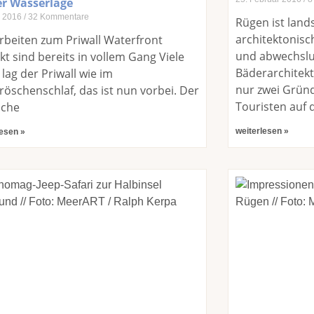
er Wasserlage
z 2016
32 Kommentare
Rügen ist land
architektonisc
rbeiten zum Priwall Waterfront
und abwechslun
kt sind bereits in vollem Gang Viele
Bäderarchitekt
 lag der Priwall wie im
nur zwei Grün
öschenschlaf, das ist nun vorbei. Der
Touristen auf d
sche
weiterlesen »
lesen »