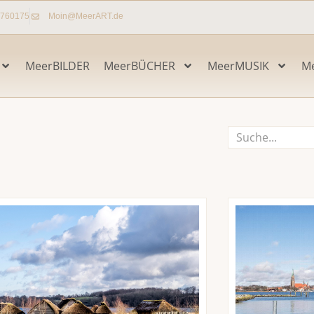
7760175
Moin@MeerART.de
MeerBILDER
MeerBÜCHER
MeerMUSIK
M
Suche
Seite
Seite
Seite
Seite
Seite
Seite
Seite