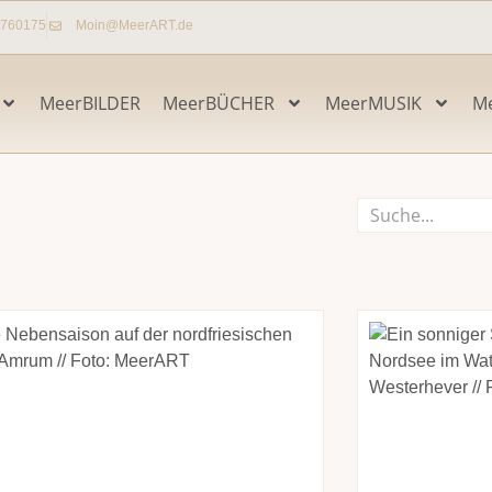
7760175
Moin@MeerART.de
MeerBILDER
MeerBÜCHER
MeerMUSIK
M
Suche
Seite
Seite
Seite
Seite
Seite
Seite
Seite