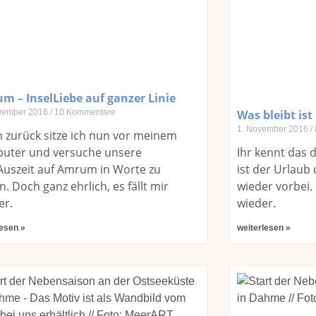
m – InselLiebe auf ganzer Linie
vember 2016
10 Kommentare
Was bleibt ist
1. November 2016
 zurück sitze ich nun vor meinem
uter und versuche unsere
Ihr kennt das 
Auszeit auf Amrum in Worte zu
ist der Urlaub 
n. Doch ganz ehrlich, es fällt mir
wieder vorbei.
er.
wieder.
lesen »
weiterlesen »