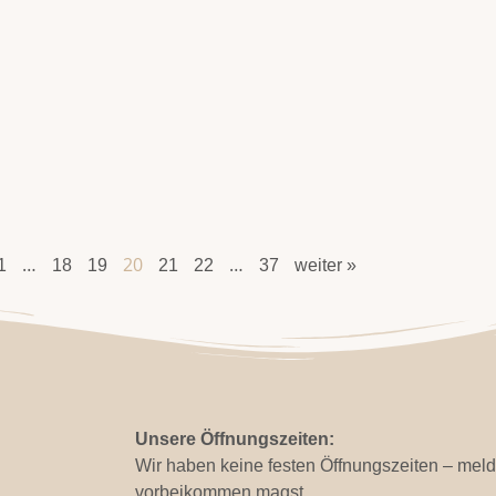
…
20
…
1
18
19
21
22
37
weiter »
Unsere Öffnungszeiten:
Wir haben keine festen Öffnungszeiten – meld
vorbeikommen magst.