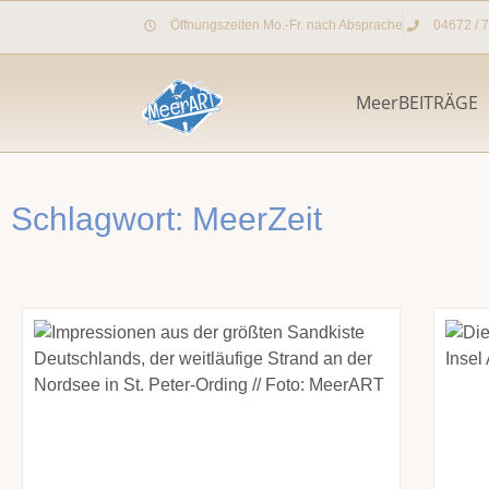
Zum
Öffnungszeiten Mo.-Fr. nach Absprache
04672 / 
Inhalt
springen
MeerBEITRÄGE
Schlagwort: MeerZeit