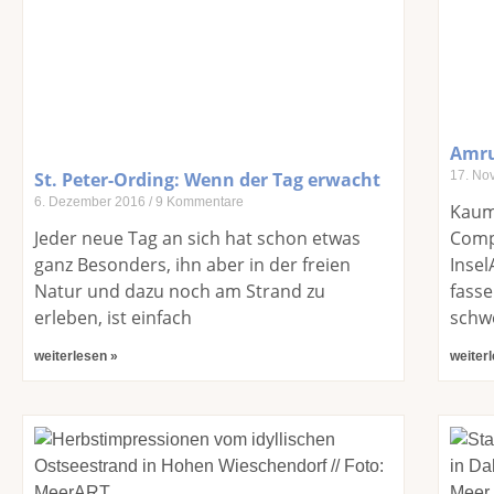
Amru
St. Peter-Ording: Wenn der Tag erwacht
17. No
6. Dezember 2016
9 Kommentare
Kaum
Jeder neue Tag an sich hat schon etwas
Comp
ganz Besonders, ihn aber in der freien
Insel
Natur und dazu noch am Strand zu
fasse
erleben, ist einfach
schw
weiterlesen »
weiter