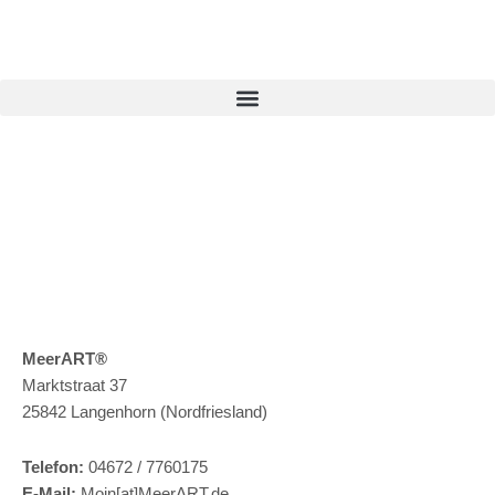
Zum
Inhalt
springen
MeerART
®
Marktstraat 37
25842 Langenhorn (Nordfriesland)
Telefon:
04672 / 7760175
E-Mail:
Moin[at]MeerART.de