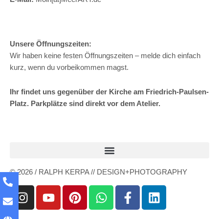
Unsere Öffnungszeiten:
Wir haben keine festen Öffnungszeiten – melde dich einfach
kurz, wenn du vorbeikommen magst.
Ihr findet uns gegenüber der Kirche am Friedrich-Paulsen-
Platz. Parkplätze sind direkt vor dem Atelier.
© 2026 / RALPH KERPA // DESIGN+PHOTOGRAPHY
I
Y
P
W
F
L
n
o
i
h
a
i
s
u
n
a
c
n