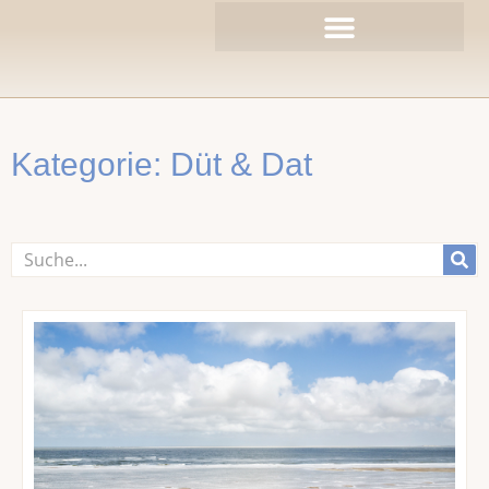
Zum
Inhalt
springen
Kategorie: Düt & Dat
Suche
Seite
Seite
Seite
Seite