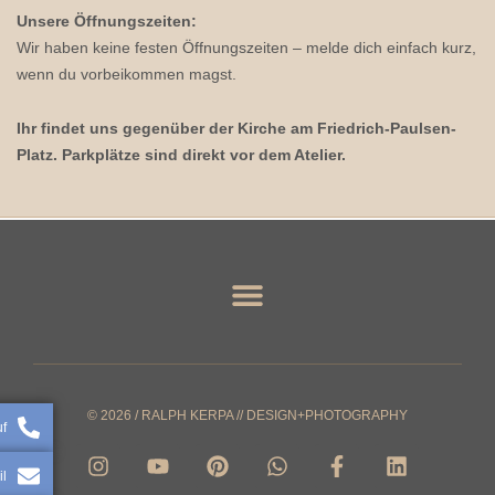
Unsere Öffnungszeiten:
Wir haben keine festen Öffnungszeiten – melde dich einfach kurz,
wenn du vorbeikommen magst.
Ihr findet uns gegenüber der Kirche am Friedrich-Paulsen-
Platz. Parkplätze sind direkt vor dem Atelier.
© 2026 / RALPH KERPA // DESIGN+PHOTOGRAPHY
uf
I
Y
P
W
F
L
n
o
i
h
a
i
il