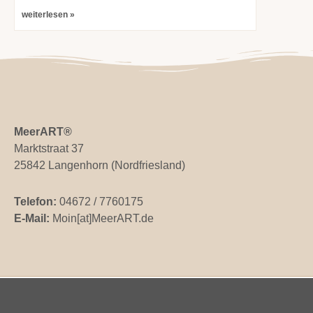
weiterlesen »
MeerART
®
Marktstraat 37
25842 Langenhorn (Nordfriesland)
Telefon:
04672 / 7760175
E-Mail:
Moin[at]MeerART.de