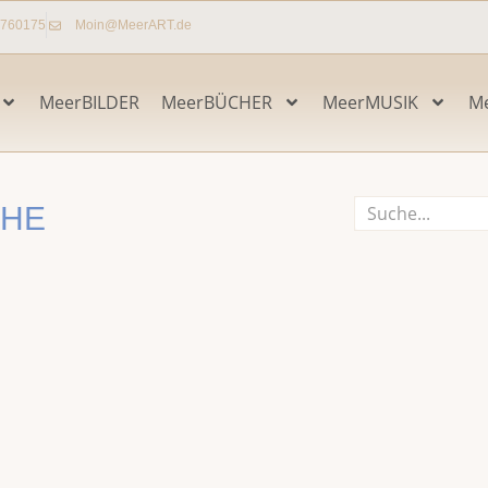
7760175
Moin@MeerART.de
MeerBILDER
MeerBÜCHER
MeerMUSIK
M
Suche
CHE