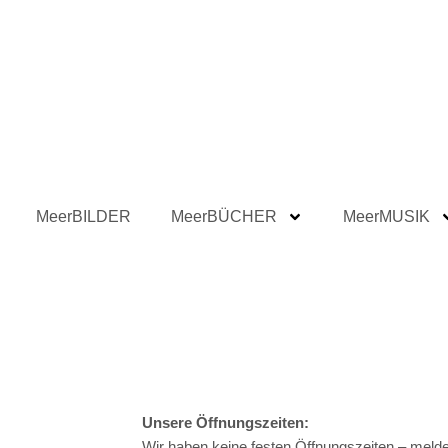
MeerBILDER
MeerBÜCHER
MeerMUSIK
Unsere Öffnungszeiten:
Wir haben keine festen Öffnungszeiten – melde