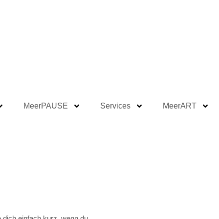
MeerPAUSE
Services
MeerART
 dich einfach kurz, wenn du