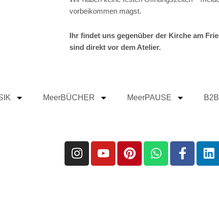
vorbeikommen magst.
Ihr findet uns gegenüber der Kirche am Frie
sind direkt vor dem Atelier.
SIK
MeerBÜCHER
MeerPAUSE
B2B
I
Y
P
W
F
L
n
o
i
h
a
i
s
u
n
a
c
n
t
t
t
t
e
k
a
u
e
s
b
e
g
b
r
a
o
d