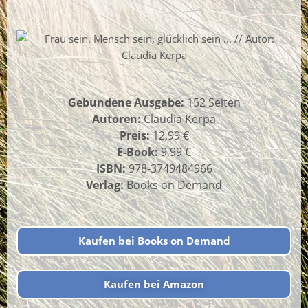
Gebundene Ausgabe:
152 Seiten
Autoren:
Claudia Kerpa
Preis:
12,99 €
E-Book:
9,99 €
ISBN:
978-3749484966
Verlag:
Books on Demand
Kaufen bei Books on Demand
Kaufen bei Amazon